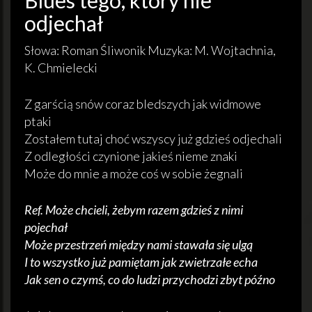
Blues tego, który nie
odjechał
Słowa: Roman Śliwonik Muzyka: M. Wojtachnia,
K. Chmielecki
Z garścią snów coraz bledszych jak widmowe
ptaki
Zostałem tutaj choć wszyscy już gdzieś odjechali
Z odległości czynione jakieś nieme znaki
Może do mnie a może coś w sobie żegnali
Ref. Może chcieli, żebym razem gdzieś z nimi
pojechał
Może przestrzeń między nami stawała się ulgą
I to wszystko już pamiętam jak zwietrzałe echa
Jak sen o czymś, co do ludzi przychodzi zbyt późno