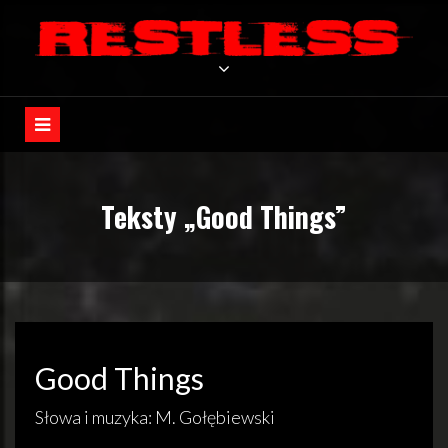
Skip
to
RESTLESS 2026
content
Strona zespołu RESTLESS
Teksty „Good Things”
Good Things
Słowa i muzyka: M. Gołębiewski