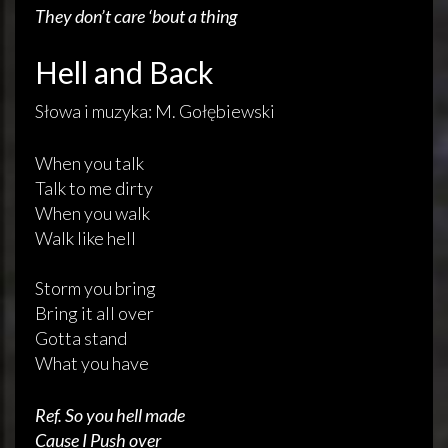
They don’t care ‘bout a thing
Hell and Back
Słowa i muzyka: M. Gołębiewski
When you talk
Talk to me dirty
When you walk
Walk like hell
Storm you bring
Bring it all over
Gotta stand
What you have
Ref. So you hell made
Cause I Push over