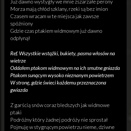
Już dawno wystygły we mnie zszarzałe perony
Morza mają chłód szklany, rzeki są bez imion
Czasem wracam w te miejsca jak zawsze
spóźniony
Gdzie czas ptakiem widmowym już dawno
odpłynął
Ref. Wszystkie wstążki, bukiety, pasma włosów na
wietrze
Oddałem ptakom widmowym na ich smutne gniazda
Ptakom sunącym wysoko nieznanym powietrzem
W stronę, gdzie świeci każdemu przeznaczona
gwiazda
Z garścią snów coraz bledszych jak widmowe
ptaki
Podróżny który żadnej podróży nie sprostał
Pojmuję w stygnącym powietrzu nieme, dziwne