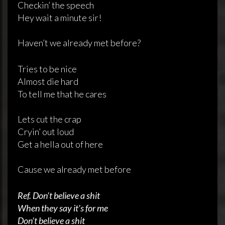
Checkin’ the speech
Hey wait a minute sir!
Haven’t we already met before?
Tries to be nice
Almost die hard
To tell me that he cares
Lets cut the crap
Cryin’ out loud
Get a hella out of here
Cause we already met before
Ref. Don’t believe a shit
When they say it’s for me
Don’t believe a shit