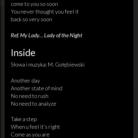
come to you so soon
You never thought you feel it
back so very soon
Ref. My Lady… Lady of the Night
Inside
Słowa i muzyka: M. Gołębiewski
Another day
Another state of mind
No need to rush
No need to analyze
Take a step
When u feel it’s right
Come as you are