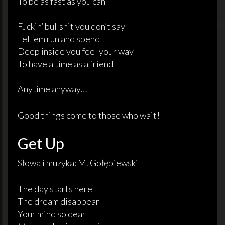
To be as fast as you can
Fuckin’ bullshit you don’t say
Let ‘em run and spend
Deep inside you feel your way
To have a time as a friend
Anytime anyway…
Good things come to those who wait!
Get Up
Słowa i muzyka: M. Gołębiewski
The day starts here
The dream disappear
Your mind so dear