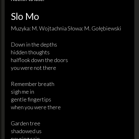
Slo Mo
Muzyka: M. Wojtachnia Słowa: M. Gołębiewski
Down in the depths
hidden thoughts
halflook down the doors
you were not there
Remember breath
sigh me in
gentle fingertips
when you were there
Garden tree
shadowed us
pouring rain