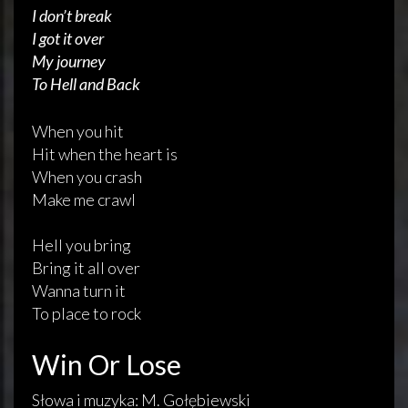
I don’t break
I got it over
My journey
To Hell and Back
When you hit
Hit when the heart is
When you crash
Make me crawl
Hell you bring
Bring it all over
Wanna turn it
To place to rock
Win Or Lose
Słowa i muzyka: M. Gołębiewski